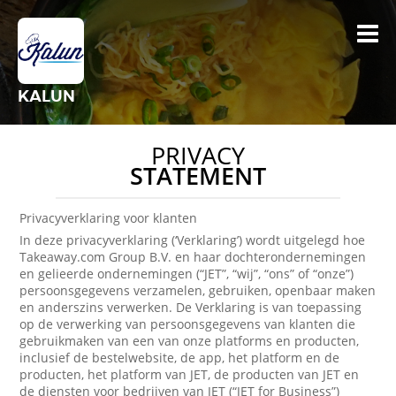
KALUN
PRIVACY
STATEMENT
Privacyverklaring voor klanten
In deze privacyverklaring (‘Verklaring’) wordt uitgelegd hoe
Takeaway.com Group B.V. en haar dochterondernemingen
en gelieerde ondernemingen (“JET”, “wij”, “ons” of “onze”)
persoonsgegevens verzamelen, gebruiken, openbaar maken
en anderszins verwerken. De Verklaring is van toepassing
op de verwerking van persoonsgegevens van klanten die
gebruikmaken van een van onze platforms en producten,
inclusief de bestelwebsite, de app, het platform en de
producten, het platform van JET, de producten van JET en
de diensten voor bedrijven van JET (“JET for Business”)