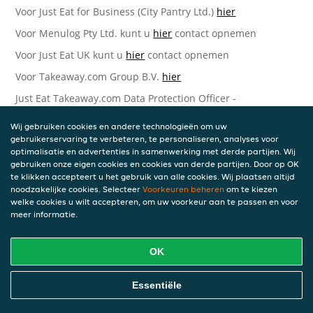
Voor Just Eat for Business (City Pantry Ltd.)
hier
Voor Menulog Pty Ltd. kunt u
hier
contact opnemen
Voor Just Eat UK kunt u
hier
contact opnemen
Voor Takeaway.com Group B.V.
hier
Just Eat Takeaway.com Data Protection Officer -
Takeaway.com Group B.V.
Wij gebruiken cookies en andere technologieën om uw
Piet Heinkade 61
gebruikerservaring te verbeteren, te personaliseren, analyses voor
1019 GM Amsterdam
optimalisatie en advertenties in samenwerking met derde partijen. Wij
Nederland
gebruiken onze eigen cookies en cookies van derde partijen. Door op OK
te klikken accepteert u het gebruik van alle cookies. Wij plaatsen altijd
Bijgewerkte versies van deze
noodzakelijke cookies. Selecteer
Voorkeuren beheren
om te kiezen
welke cookies u wilt accepteren, om uw voorkeur aan te passen en voor
Privacyverklaring
meer informatie.
Wij kunnen deze Verklaring van tijd tot tijd bijwerken als
OK
reactie op veranderende juridische, technische of zakelijke
ontwikkelingen. Wanneer wij onze Privacyverklaring
bijwerken, zullen wij passende maatregelen nemen om u
Essentiële
op de hoogte te brengen, in overeenstemming met het
belang van de wijzigingen die wij aanbrengen. Wanneer de